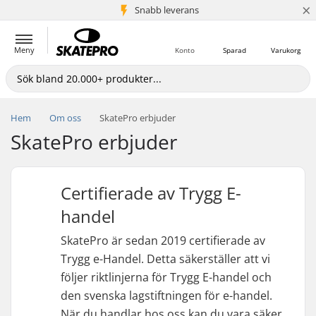
×
Snabb leverans
5+ milj. kunder
Meny
Konto
Sparad
Varukorg
Hem
Om oss
SkatePro erbjuder
SkatePro erbjuder
Certifierade av Trygg E-
handel
SkatePro är sedan 2019 certifierade av
Trygg e-Handel. Detta säkerställer att vi
följer riktlinjerna för Trygg E-handel och
den svenska lagstiftningen för e-handel.
När du handlar hos oss kan du vara säker