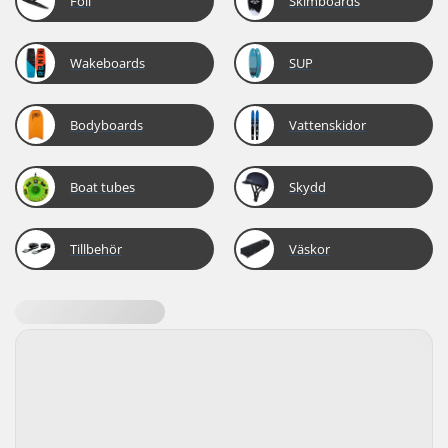
Foil
Skimboards
Wakeboards
SUP
Bodyboards
Vattenskidor
Boat tubes
Skydd
Tillbehör
Väskor