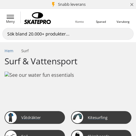
×
Snabb leverans
5+ milj. kunder
Meny
Konto
Sparad
Varukorg
Hem
Surf
Surf & Vattensport
Våtdräkter
Kitesurfing