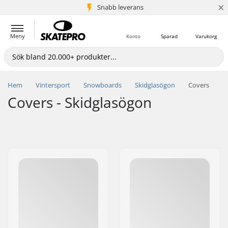
×
Snabb leverans
5+ milj. kunder
Meny
Konto
Sparad
Varukorg
Hem
Vintersport
Snowboards
Skidglasögon
Covers
Covers - Skidglasögon