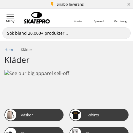
×
Snabb leverans
5+ milj. kunder
Meny
Konto
Sparad
Varukorg
Hem
Kläder
Kläder
Väskor
T-shirts