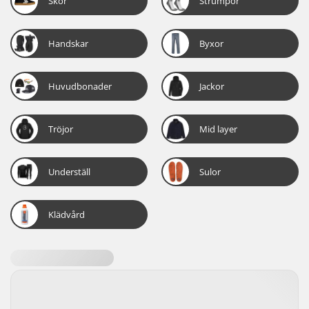
Skor
Strumpor
Handskar
Byxor
Huvudbonader
Jackor
Tröjor
Mid layer
Underställ
Sulor
Klädvård