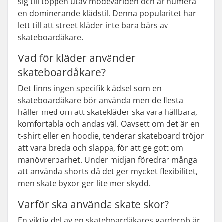
sig till toppen utav modevärlden och är numera
en dominerande klädstil. Denna popularitet har
lett till att street kläder inte bara bärs av
skateboardåkare.
Vad för kläder använder
skateboardåkare?
Det finns ingen specifik klädsel som en
skateboardåkare bör använda men de flesta
håller med om att skatekläder ska vara hållbara,
komfortabla och andas väl. Oavsett om det är en
t-shirt eller en hoodie, tenderar skateboard tröjor
att vara breda och slappa, för att ge gott om
manövrerbarhet. Under midjan föredrar många
att använda shorts då det ger mycket flexibilitet,
men skate byxor ger lite mer skydd.
Varför ska använda skate skor?
En viktig del av en skateboardåkares garderob är