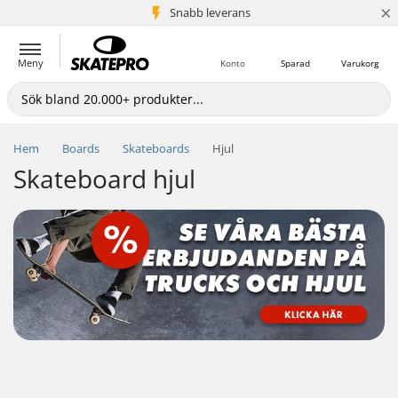
×
Snabb leverans
5+ milj. kunder
Meny
Konto
Sparad
Varukorg
Hem
Boards
Skateboards
Hjul
Skateboard hjul