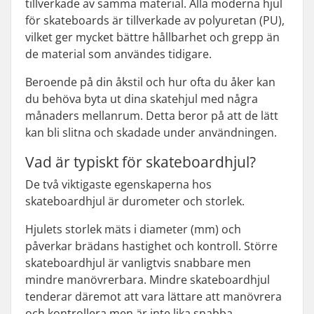
tillverkade av samma material. Alla moderna hjul
för skateboards är tillverkade av polyuretan (PU),
vilket ger mycket bättre hållbarhet och grepp än
de material som användes tidigare.
Beroende på din åkstil och hur ofta du åker kan
du behöva byta ut dina skatehjul med några
månaders mellanrum. Detta beror på att de lätt
kan bli slitna och skadade under användningen.
Vad är typiskt för skateboardhjul?
De två viktigaste egenskaperna hos
skateboardhjul är durometer och storlek.
Hjulets storlek mäts i diameter (mm) och
påverkar brädans hastighet och kontroll. Större
skateboardhjul är vanligtvis snabbare men
mindre manövrerbara. Mindre skateboardhjul
tenderar däremot att vara lättare att manövrera
och kontrollera men är inte lika snabba.