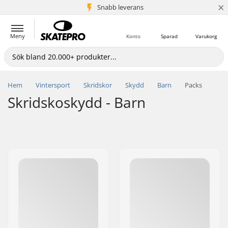
×
Snabb leverans
5+ milj. kunder
Meny
Konto
Sparad
Varukorg
Hem
Vintersport
Skridskor
Skydd
Barn
Packs
Skridskoskydd - Barn