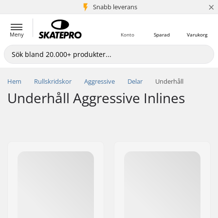
×
Snabb leverans
5+ milj. kunder
Meny
Konto
Sparad
Varukorg
Hem
Rullskridskor
Aggressive
Delar
Underhåll
Underhåll Aggressive Inlines