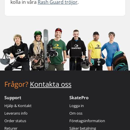
kolla in våra
Rash Guard tröjor
.
Frågor?
Kontakta oss
Support
SkatePro
Hjälp & Kontakt
Logga in
Leverans info
Om oss
Order status
Företagsinformation
Returer
Säker betalning