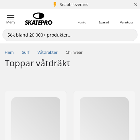
×
Snabb leverans
5+ milj. kunder
Meny
Konto
Sparad
Varukorg
Hem
Surf
Våtdräkter
Chillwear
Toppar våtdräkt