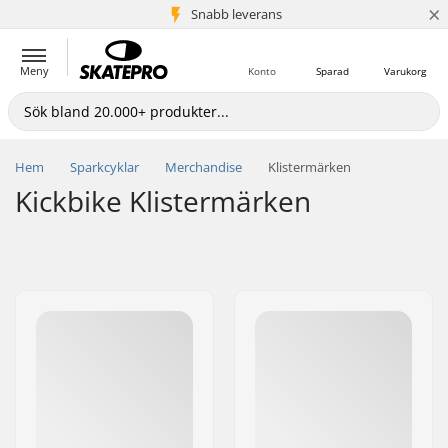
×
Snabb leverans
5+ milj. kunder
Meny
Konto
Sparad
Varukorg
Hem
Sparkcyklar
Merchandise
Klistermärken
Kickbike Klistermärken