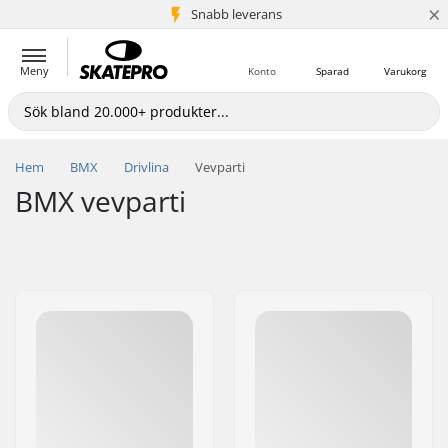
×
Snabb leverans
5+ milj. kunder
Meny
Konto
Sparad
Varukorg
Hem
BMX
Drivlina
Vevparti
BMX vevparti