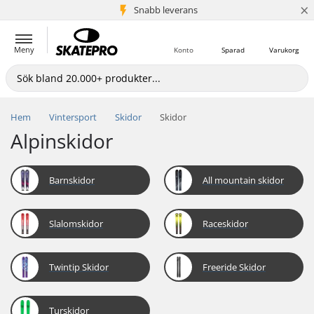
×
Snabb leverans
5+ milj. kunder
Meny
Konto
Sparad
Varukorg
Hem
Vintersport
Skidor
Skidor
Alpinskidor
Barnskidor
All mountain skidor
Slalomskidor
Raceskidor
Twintip Skidor
Freeride Skidor
Turskidor