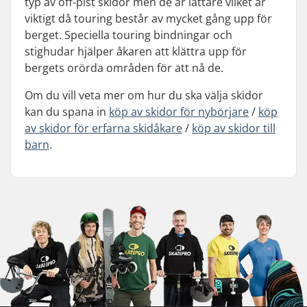
typ av off-pist skidor men de är lättare vilket är
viktigt då touring består av mycket gång upp för
berget. Speciella touring bindningar och
stighudar hjälper åkaren att klättra upp för
bergets orörda områden för att nå de.
Om du vill veta mer om hur du ska välja skidor
kan du spana in
köp av skidor för nybörjare
/
köp
av skidor för erfarna skidåkare
/
köp av skidor till
barn
.