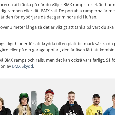
torerna att tänka på när du väljer BMX ramp storlek är: hur 
 dig rampen eller ditt BMX rail. De portabla ramperna är m
r den för nybörjare då det ger mindre tid i luften.
 över 3 meter långa så det är viktigt att tänka på vart du s
gsidigt hinder för att krydda till en platt bit mark så ska 
kgård eller på din garageuppfart, den är även lätt att kombi
 på BMX ramps och rails, men det kan också vara farligt. Så 
tion av
BMX Skydd
.