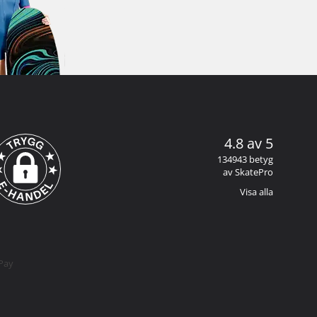
4.8 av 5
134943 betyg
av SkatePro
Visa alla