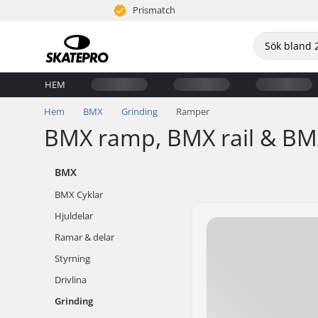
Prismatch
HEM
Hem
BMX
Grinding
Ramper
BMX ramp, BMX rail & B
BMX
BMX Cyklar
Hjuldelar
Ramar & delar
Styrning
Drivlina
Grinding