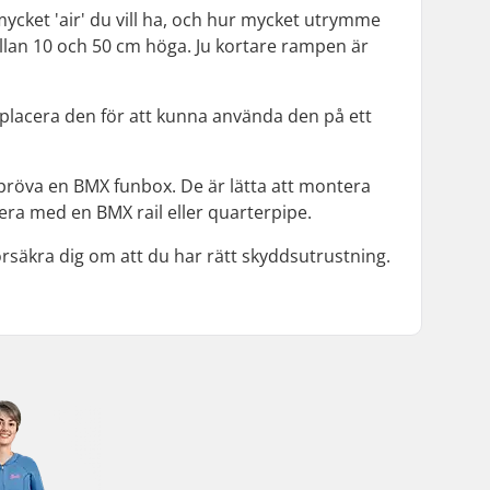
mycket 'air' du vill ha, och hur mycket utrymme
ellan 10 och 50 cm höga. Ju kortare rampen är
ka placera den för att kunna använda den på ett
du pröva en BMX funbox. De är lätta att montera
nera med en BMX rail eller quarterpipe.
försäkra dig om att du har rätt skyddsutrustning.