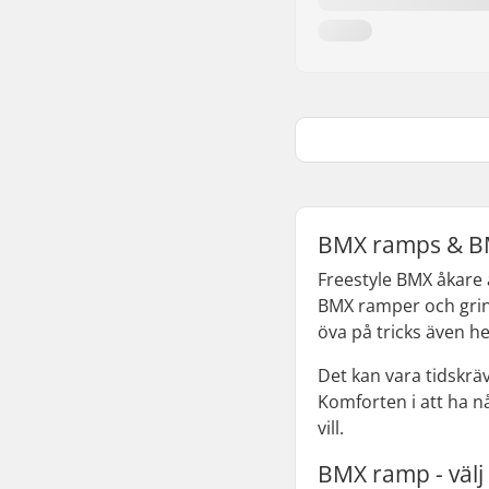
BMX ramps & BM
Freestyle BMX åkare 
BMX ramper och grind
öva på tricks även h
Det kan vara tidskrä
Komforten i att ha n
vill.
BMX ramp - välj 