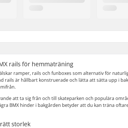
X rails för hemmaträning
älskar ramper, rails och funboxes som alternativ för naturl
 rails är hållbart konstruerade och lätta att sätta upp i ba
emifrån.
vande att ta sig från och till skateparken och populära områ
ågra BMX hinder i bakgården betyder att du kan träna oftar
rätt storlek