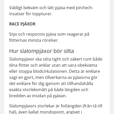
Väldigt bekväm och lätt pjäxa med pin/tech-
insatser för toppturer.
RACE PJÄXOR
Styv och responsiv pjäxa som reagerar på
fötternas minsta rörelser.
Hur slalompjäxor bör sitta
Slalompjäxor ska sitta tight och säkert runt både
dina fötter och anklar utan att vara obekväma
eller stoppa blodcirkulationen. Detta är enklare
sagt en gjort, men tillverkarna av pjäxorna gör
det enklare för dig igenom att tillhandahålla
exakta storleksmått på både längden och
bredden av insidan på pjäxan.
Slalompjäxors storlekar är fotlängden (från tå till
häl), även kallat mondopoint, angivet i