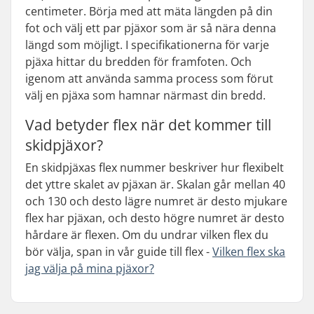
centimeter. Börja med att mäta längden på din
fot och välj ett par pjäxor som är så nära denna
längd som möjligt. I specifikationerna för varje
pjäxa hittar du bredden för framfoten. Och
igenom att använda samma process som förut
välj en pjäxa som hamnar närmast din bredd.
Vad betyder flex när det kommer till
skidpjäxor?
En skidpjäxas flex nummer beskriver hur flexibelt
det yttre skalet av pjäxan är. Skalan går mellan 40
och 130 och desto lägre numret är desto mjukare
flex har pjäxan, och desto högre numret är desto
hårdare är flexen. Om du undrar vilken flex du
bör välja, span in vår guide till flex -
Vilken flex ska
jag välja på mina pjäxor?