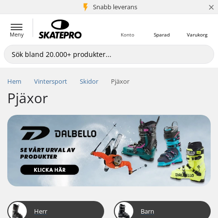
×
Snabb leverans
5+ milj. kunder
Meny
Konto
Sparad
Varukorg
Hem
Vintersport
Skidor
Pjäxor
Pjäxor
Herr
Barn