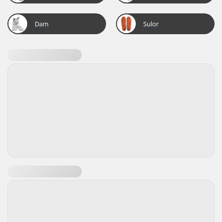
Dam
Sulor