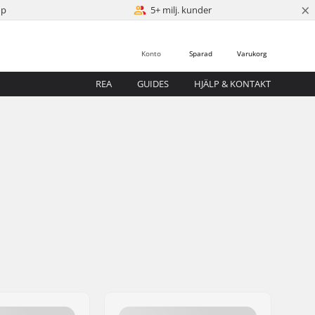
×
öp
5+ milj. kunder
Konto
Sparad
Varukorg
REA
GUIDES
HJÄLP & KONTAKT