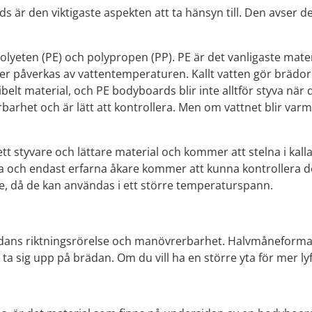
 är den viktigaste aspekten att ta hänsyn till. Den avser d
 polyeten (PE) och polypropen (PP). PE är det vanligaste ma
r påverkas av vattentemperaturen. Kallt vatten gör brädo
lexibelt material, och PE bodyboards blir inte alltför styva nä
arhet och är lätt att kontrollera. Men om vattnet blir varm
ett styvare och lättare material och kommer att stelna i kal
 och endast erfarna åkare kommer att kunna kontrollera d
e, då de kan användas i ett större temperaturspann.
rädans riktningsrörelse och manövrerbarhet. Halvmåneformad
 ta sig upp på brädan. Om du vill ha en större yta för mer lyft,