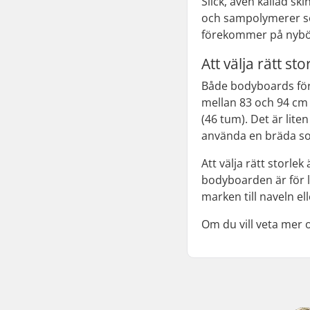
Slick, även kallad sk
och sampolymerer so
förekommer på nybörj
Att välja rätt s
Både bodyboards för
mellan 83 och 94 cm 
(46 tum). Det är lit
använda en bräda so
Att välja rätt storle
bodyboarden är för li
marken till naveln e
Om du vill veta mer