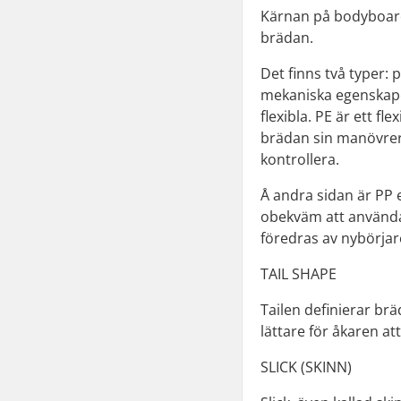
Kärnan på bodyboards
brädan.
Det finns två typer:
mekaniska egenskape
flexibla. PE är ett f
brädan sin manövrerb
kontrollera.
Å andra sidan är PP 
obekväm att använda
föredras av nybörjar
TAIL SHAPE
Tailen definierar b
lättare för åkaren att
SLICK (SKINN)