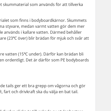
et skummaterial som används för att tillverka
terialet som finns i bodyboardkärnor. Skummets
rna styvare, medan varmt vatten gör dem mer
r de används i kallare vatten. Därmed behåller
are (23℃ över) blir brädan för mjuk och svår att
lare vatten (15℃ under). Därför kan brädan bli
en ordentligt. Det är därför som PE bodyboards
e tails ger ett bra grepp om vågorna och gör
 fart och drivkraft ska du välja en bat tail.