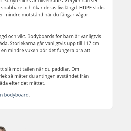
 Surlyn slicks är tillverkade av etylenhartser
snabbare och ökar deras livslängd. HDPE slicks
ger mindre motstånd när du fångar vågor.
d och vikt. Bodyboards för barn är vanligtvis
a. Storlekarna går vanligtvis upp till 117 cm
r en mindre vuxen bör det fungera bra att
att slå mot tailen när du paddlar. Om
storlek så mäter du antingen avståndet från
äda efter det måttet.
en bodyboard
.