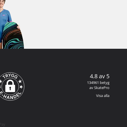
4.8 av 5
134961 betyg
av SkatePro
Visa alla