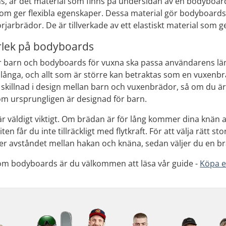
ins, är det material som finns på undersidan av en bodyboard.
m ger flexibla egenskaper. Dessa material gör bodyboards 
arbrädor. De är tillverkade av ett elastiskt material som 
torlek på bodyboards
 barn och bodyboards för vuxna ska passa användarens läng
långa, och allt som är större kan betraktas som en vuxenbräd
en skillnad i design mellan barn och vuxenbrädor, så om du ä
m ursprungligen är designad för barn.
k är väldigt viktigt. Om brädan är för lång kommer dina knän 
ten får du inte tillräckligt med flytkraft. För att välja rätt 
ller avståndet mellan hakan och knäna, sedan väljer du en br
 om bodyboards är du välkommen att läsa vår guide -
Köpa 