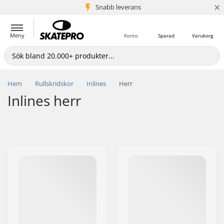
×
Snabb leverans
5+ milj. kunder
Meny
Konto
Sparad
Varukorg
Hem
Rullskridskor
Inlines
Herr
Inlines herr