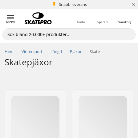
×
Snabb leverans
5+ milj. kunder
Meny
Konto
Sparad
Varukorg
Hem
Vintersport
Längd
Pjäxor
Skate
Skatepjäxor