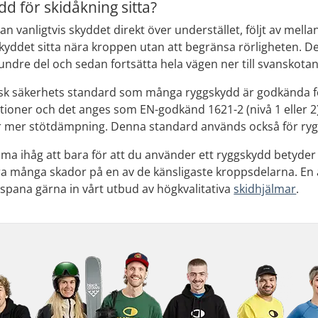
d för skidåkning sitta?
n vanligtvis skyddet direkt över understället, följt av mella
skyddet sitta nära kroppen utan att begränsa rörligheten. 
undre del och sedan fortsätta hela vägen ner till svanskotan
isk säkerhets standard som många ryggskydd är godkända för
tioner och det anges som EN-godkänd 1621-2 (nivå 1 eller 2).
 mer stötdämpning. Denna standard används också för ryggs
mma ihåg att bara för att du använder ett ryggskydd betyder 
ra många skador på en av de känsligaste kroppsdelarna. En 
, spana gärna in vårt utbud av högkvalitativa
skidhjälmar
.