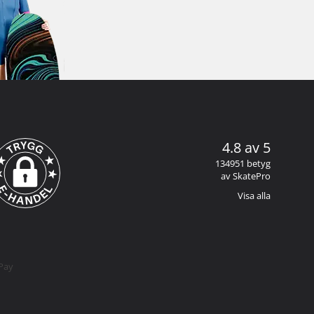
4.8 av 5
134951 betyg
av SkatePro
Visa alla