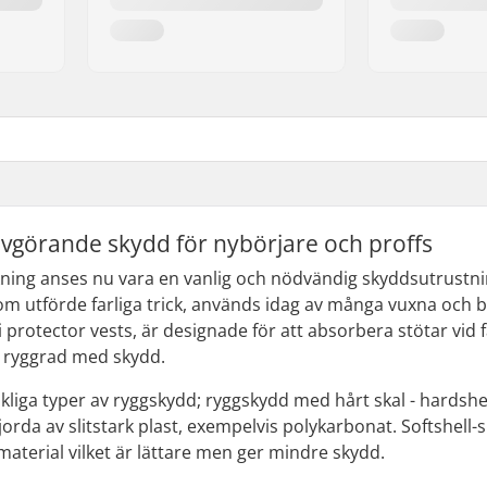
vgörande skydd för nybörjare och proffs
kning anses nu vara en vanlig och nödvändig skyddsutrustn
m utförde farliga trick, används idag av många vuxna och 
ki protector vests, är designade för att absorbera stötar vi
in ryggrad med skydd.
kliga typer av ryggskydd; ryggskydd med hårt skal - hardshel
orda av slitstark plast, exempelvis polykarbonat. Softshell-s
terial vilket är lättare men ger mindre skydd.