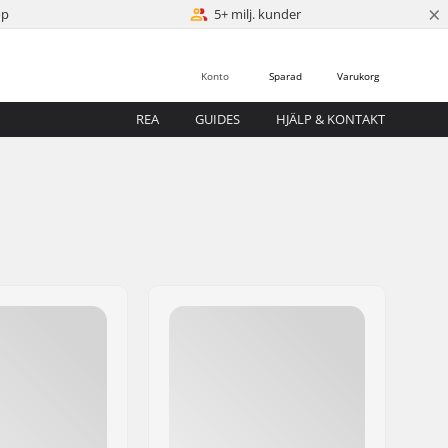
×
öp
5+ milj. kunder
Konto
Sparad
Varukorg
REA
GUIDES
HJÄLP & KONTAKT