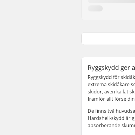
Ryggskydd ger a
Ryggskydd för skidå
extrema skidåkare so
skidor, även kallat s
framför allt förse d
De finns två huvudsa
Hardshell-skydd är gj
absorberande skumma