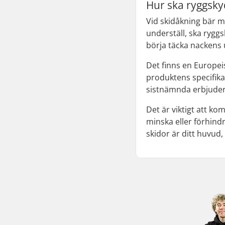
Hur ska ryggskyd
Vid skidåkning bär ma
underställ, ska rygg
börja täcka nackens 
Det finns en Europe
produktens specifika
sistnämnda erbjuder
Det är viktigt att ko
minska eller förhind
skidor är ditt huvud