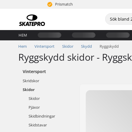
Prismatch
HEM
Hem
Vintersport
Skidor
Skydd
Ryggskydd
Ryggskydd skidor - Ryggsk
Vintersport
Skridskor
Skidor
Skidor
Pjäxor
Skidbindningar
Skidstavar