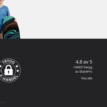
4.8 av 5
134937 betyg
av SkatePro
Visa alla