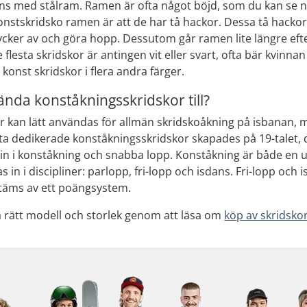
nns med stålram. Ramen är ofta något böjd, som du kan se nä
nstskridsko ramen är att de har tå hackor. Dessa tå hackor ä
cker av och göra hopp. Dessutom går ramen lite längre efter
De flesta skridskor är antingen vit eller svart, ofta bär kvin
 konst skridskor i flera andra färger.
ända konståkningsskridskor till?
 kan lätt användas för allmän skridskoåkning på isbanan, m
ta dedikerade konståkningsskridskor skapades på 19-talet,
n i konståkning och snabba lopp. Konståkning är både en u
 in i discipliner: parlopp, fri-lopp och isdans. Fri-lopp oc
stäms av ett poängsystem.
ja rätt modell och storlek genom att läsa om
köp av skridsko