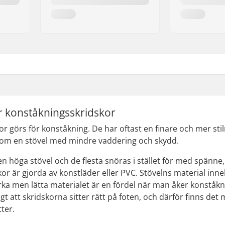
r konståkningsskridskor
r görs för konståkning. De har oftast en finare och mer stil
tom en stövel med mindre vaddering och skydd.
n höga stövel och de flesta snöras i stället för med spänne,
or är gjorda av konstläder eller PVC. Stövelns material inne
rka men lätta materialet är en fördel när man åker konståkni
tigt att skridskorna sitter rätt på foten, och därför finns 
tter.