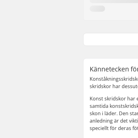
Kännetecken fö
Konståkningsskridsko
skridskor har dessu
Konst skridskor har e
samtida konstskridsk
skon i läder. Den sta
anledning är det vik
speciellt för deras fö