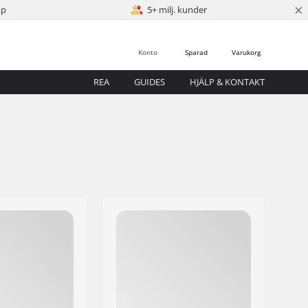
×
öp
5+ milj. kunder
Konto
Sparad
Varukorg
REA
GUIDES
HJÄLP & KONTAKT