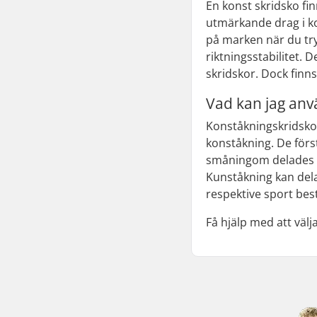
En konst skridsko fi
utmärkande drag i ko
på marken när du try
riktningsstabilitet. 
skridskor. Dock finns
Vad kan jag anv
Konståkningskridskor
konståkning. De förs
småningom delades i
Kunståkning kan delas
respektive sport be
Få hjälp med att väl