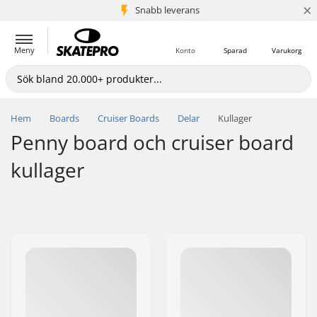
×
Snabb leverans
5+ milj. kunder
Meny
Konto
Sparad
Varukorg
Hem
Boards
Cruiser Boards
Delar
Kullager
Penny board och cruiser board
kullager