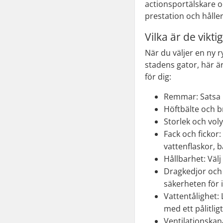
actionsportälskare oc
prestation och hålle
Vilka är de vik
När du väljer en ny 
stadens gator, här ä
för dig:
Remmar: Satsa 
Höftbälte och 
Storlek och vol
Fack och fickor:
vattenflaskor, b
Hållbarhet: Väl
Dragkedjor och f
säkerheten för 
Vattentålighet: 
med ett pålitli
Ventilationskan