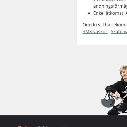
andningsförmåg
Enkel åtkomst: 
Om du vill ha rekomme
BMX-väskor
,
Skate-v