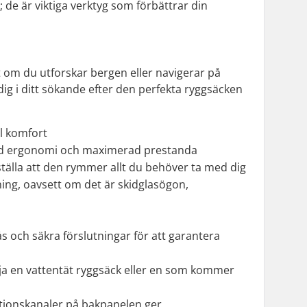
 de är viktiga verktyg som förbättrar din
t om du utforskar bergen eller navigerar på
ig i ditt sökande efter den perfekta ryggsäcken
l komfort
trad ergonomi och maximerad prestanda
rställa att den rymmer allt du behöver ta med dig
tning, oavsett om det är skidglasögon,
ås och säkra förslutningar för att garantera
välja en vattentät ryggsäck eller en som kommer
lationskanaler på bakpanelen ger