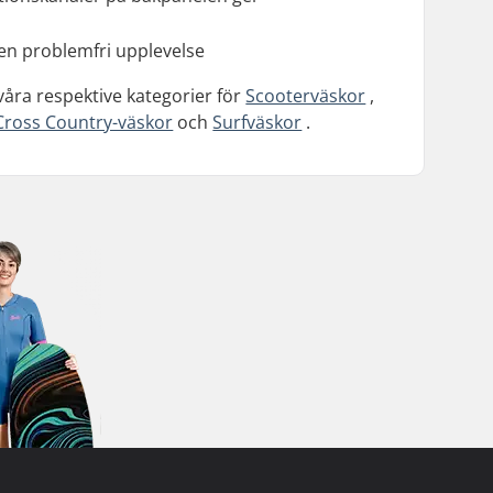
 en problemfri upplevelse
 våra respektive kategorier för
Scooterväskor
,
Cross Country-väskor
och
Surfväskor
.