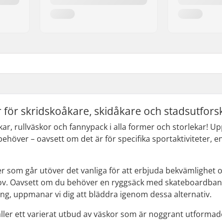
r för skridskoåkare, skidåkare och stadsutfors
kar, rullväskor och fannypack i alla former och storlekar! 
behöver – oavsett om det är för specifika sportaktiviteter, e
 som går utöver det vanliga för att erbjuda bekvämlighet och 
ov. Oavsett om du behöver en ryggsäck med skateboardband a
ing, uppmanar vi dig att bläddra igenom dessa alternativ.
åller ett varierat utbud av väskor som är noggrant utformade