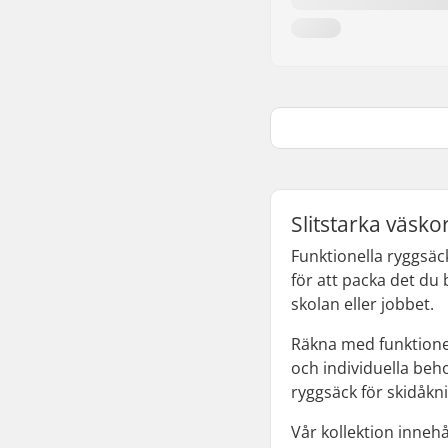
Slitstarka väsko
Funktionella ryggsäc
för att packa det du 
skolan eller jobbet.
Räkna med funktioner
och individuella beh
ryggsäck för skidåkn
Vår kollektion inneh