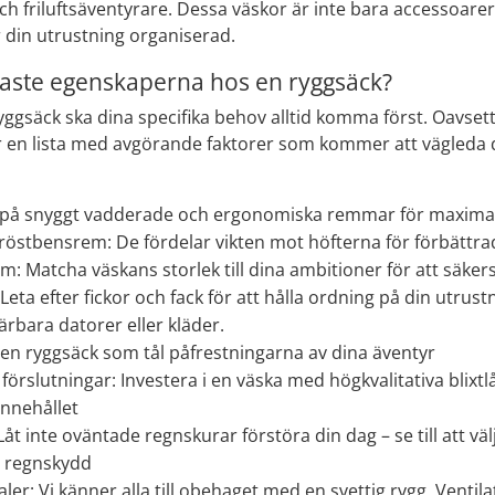
h friluftsäventyrare. Dessa väskor är inte bara accessoarer;
r din utrustning organiserad.
tigaste egenskaperna hos en ryggsäck?
ryggsäck ska dina specifika behov alltid komma först. Oavset
r en lista med avgörande faktorer som kommer att vägleda d
på snyggt vadderade och ergonomiska remmar för maxima
bröstbensrem: De fördelar vikten mot höfterna för förbät
ym: Matcha väskans storlek till dina ambitioner för att säke
 Leta efter fickor och fack för att hålla ordning på din utrus
ärbara datorer eller kläder.
j en ryggsäck som tål påfrestningarna av dina äventyr
örslutningar: Investera i en väska med högkvalitativa blixtl
innehållet
Låt inte oväntade regnskurar förstöra din dag – se till att 
gt regnskydd
aler: Vi känner alla till obehaget med en svettig rygg. Venti