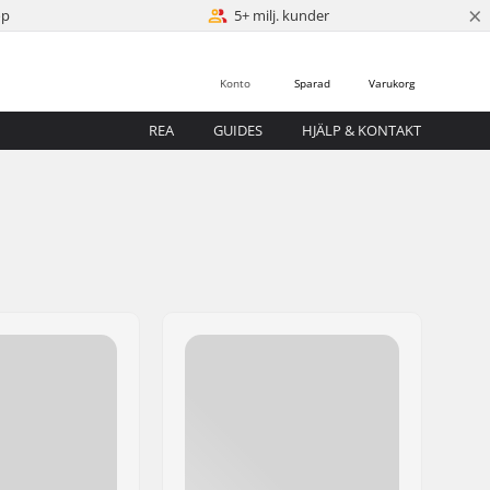
×
öp
5+ milj. kunder
Konto
Sparad
Varukorg
REA
GUIDES
HJÄLP & KONTAKT