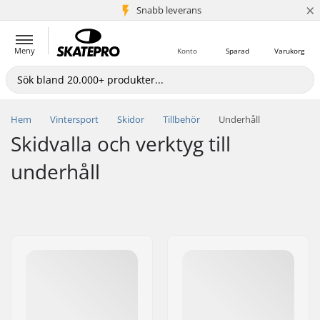
×
Snabb leverans
5+ milj. kunder
Meny
Konto
Sparad
Varukorg
Hem
Vintersport
Skidor
Tillbehör
Underhåll
Skidvalla och verktyg till
underhåll