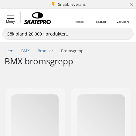
×
Snabb leverans
5+ milj. kunder
Meny
Konto
Sparad
Varukorg
Hem
BMX
Bromsar
Bromsgrepp
BMX bromsgrepp