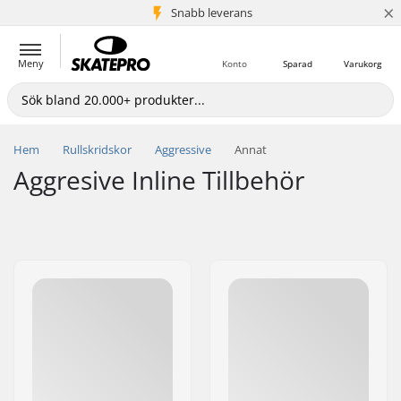
×
Snabb leverans
5+ milj. kunder
Meny
Konto
Sparad
Varukorg
Hem
Rullskridskor
Aggressive
Annat
Aggresive Inline Tillbehör