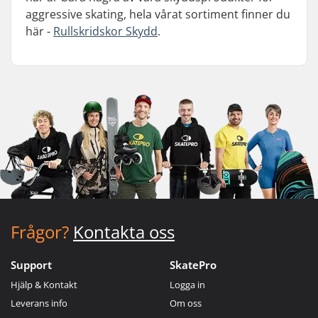
aggressive skating, hela vårat sortiment finner du
här -
Rullskridskor Skydd
.
Frågor?
Kontakta oss
Support
SkatePro
Hjälp & Kontakt
Logga in
Leverans info
Om oss