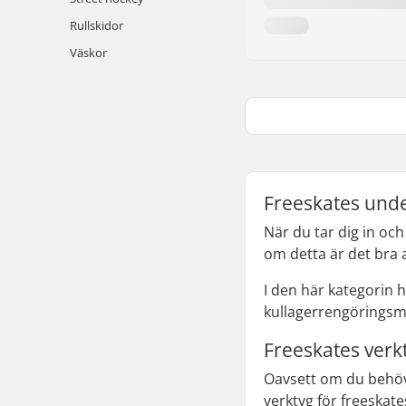
Rullskidor
Väskor
Freeskates under
När du tar dig in och
om detta är det bra
I den här kategorin 
kullagerrengöringsme
Freeskates verkt
Oavsett om du behöve
verktyg för freeskate