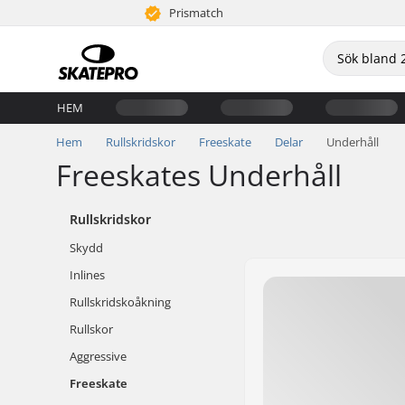
Prismatch
HEM
Hem
Rullskridskor
Freeskate
Delar
Underhåll
Freeskates Underhåll
Rullskridskor
Skydd
Inlines
Rullskridskoåkning
Rullskor
Aggressive
Freeskate