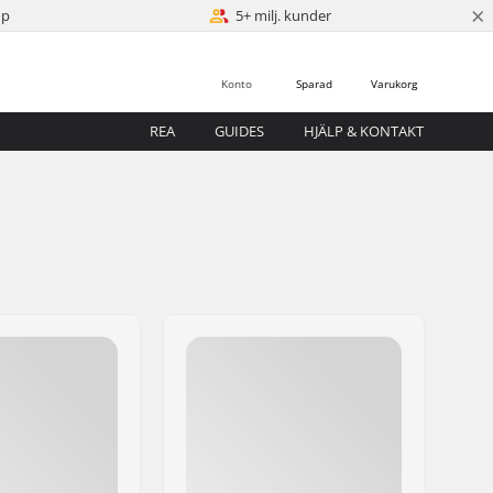
×
öp
5+ milj. kunder
Konto
Sparad
Varukorg
REA
GUIDES
HJÄLP & KONTAKT