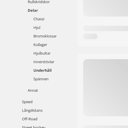
Rullskridskor
Delar
Chassi
Hjul
Bromsklossar
Kullager
Hjulbultar
Innerstövlar
Underhåll
Spännen
Annat
Speed
Långdistans
Off-Road
Street hockey