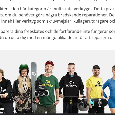
ten i den här kategorin är multiskate-verktyget. Detta prakt
nes, om du behöver göra några brådskande reparationer. De ol
 innehåller verktyg som skruvmejslar, kullagerutdragare oc
parera dina freeskates och de fortfarande inte fungerar som 
du utrusta dig med en mängd olika delar för att reparera di