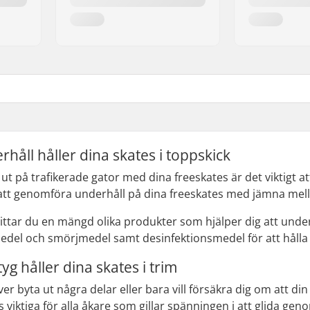
håll håller dina skates i toppskick
 ut på trafikerade gator med dina freeskates är det viktigt at
 att genomföra underhåll på dina freeskates med jämna mel
hittar du en mängd olika produkter som hjälper dig att under
del och smörjmedel samt desinfektionsmedel för att hålla 
yg håller dina skates i trim
r byta ut några delar eller bara vill försäkra dig om att di
s viktiga för alla åkare som gillar spänningen i att glida geno