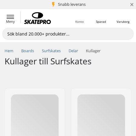
×
Snabb leverans
5+ milj. kunder
Meny
Konto
Sparad
Varukorg
Hem
Boards
Surfskates
Delar
Kullager
Kullager till Surfskates