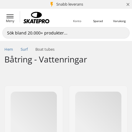
×
Snabb leverans
5+ milj. kunder
Meny
Konto
Sparad
Varukorg
Hem
Surf
Boat tubes
Båtring - Vattenringar