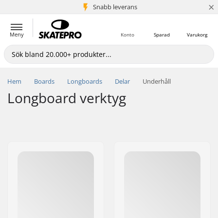
×
Snabb leverans
5+ milj. kunder
Meny
Konto
Sparad
Varukorg
Hem
Boards
Longboards
Delar
Underhåll
Longboard verktyg