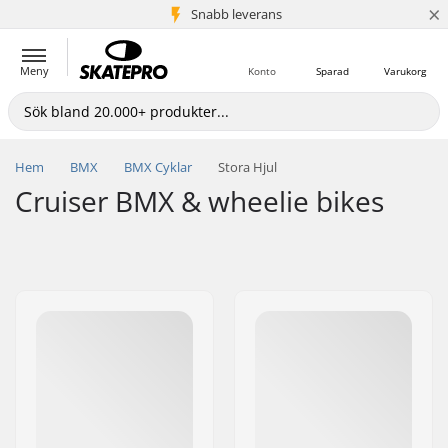
×
Snabb leverans
5+ milj. kunder
Meny
Konto
Sparad
Varukorg
Hem
BMX
BMX Cyklar
Stora Hjul
Cruiser BMX & wheelie bikes