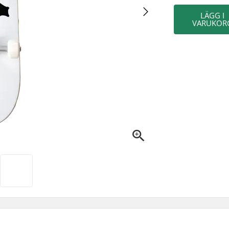
LÄGG I
VARUKOR