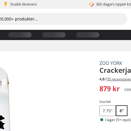
Snabb leverans
365 dagars öppet k
ZOO YORK
Crackerj
4,8
//
70 recensione
879 kr
109
Storlek
7.75"
8"
I lager (5+ styck