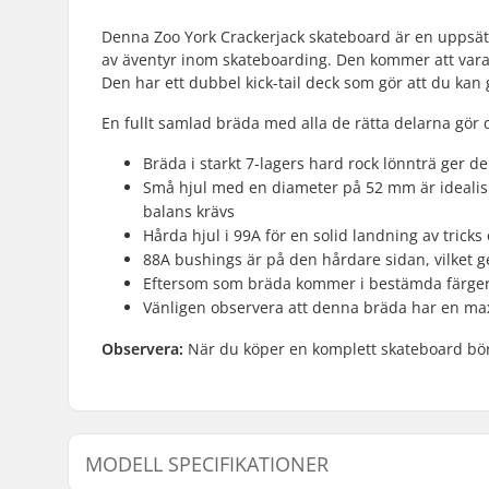
Denna Zoo York Crackerjack skateboard är en uppsät
av äventyr inom skateboarding. Den kommer att vara d
Den har ett dubbel kick-tail deck som gör att du kan 
En fullt samlad bräda med alla de rätta delarna gör
Bräda i starkt 7-lagers hard rock lönnträ ger d
Små hjul med en diameter på 52 mm är idealisk
balans krävs
Hårda hjul i 99A för en solid landning av tricks
88A bushings är på den hårdare sidan, vilket g
Eftersom som bräda kommer i bestämda färger,
Vänligen observera att denna bräda har en maxi
Observera:
När du köper en komplett skateboard bör du 
MODELL SPECIFIKATIONER