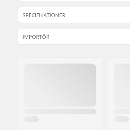
Modell
Deck bredd
SPECIFIKATIONER
Deck längd:
31.5" (80
IMPORTÖR
Deck material:
Hard Rock
Bräda specifikationer:
Dubbel kic
Namn:
Centrano ApS
Hjul diameter:
52mm
Gatuadress:
Omega 6
Hjulbredd:
32mm
Postnummer:
8382
Hjul hårdhet:
99A
Postort:
Hinnerup
Hjulmaterial:
PU gjutet
Land:
Danmark