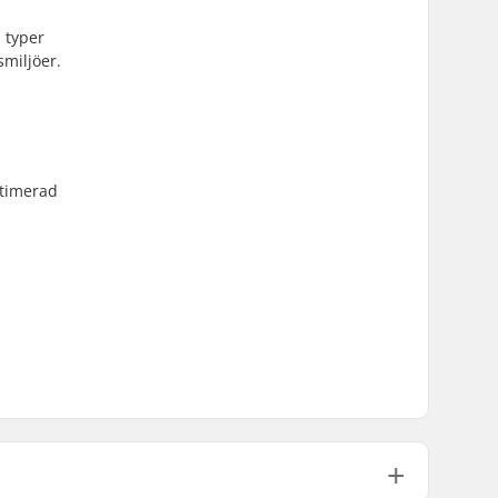
 typer
smiljöer.
ptimerad