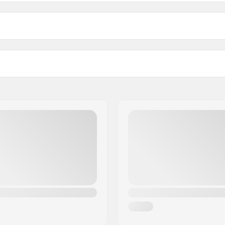
7.75"
Axelavstånd
8"
cm)
Kullager precision:
 Lönnträ, 7-lags
Deck Färger:
k-tail
Konkav:
Truck typ:
Truck gummi:
Griptape:
Max. vikt på förare: