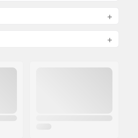
7.75" (19.7cm)
13.875" (35.2cm)
8" (20.3cm)
14" (35.6cm)
ABEC-7
Bestämda Färger
Medium
Standard kingpin, Standard hanger
88A
Pre-gripped
90 kg