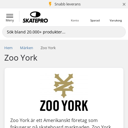
×
Snabb leverans
5+ milj. kunder
Meny
Konto
Sparad
Varukorg
Hem
Märken
Zoo York
Zoo York
Zoo York är ett Amerikanskt företag som
fokuserar på skateboard marknaden. Zoo York