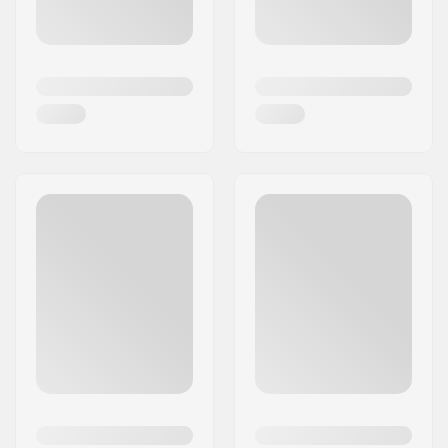
välbalanserad skateboard med grym pop och
stilinfluenser från New Yorks skateboardkultur.