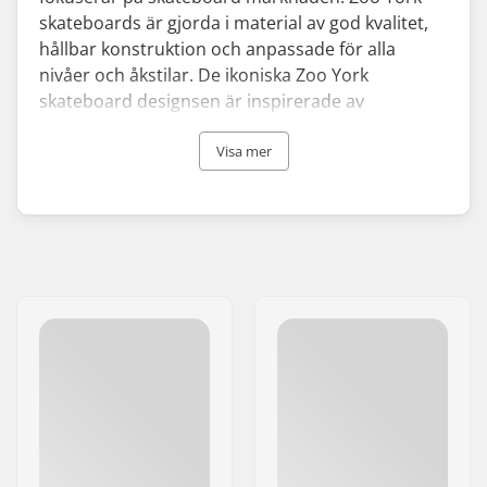
skateboards är gjorda i material av god kvalitet,
hållbar konstruktion och anpassade för alla
nivåer och åkstilar. De ikoniska Zoo York
skateboard designsen är inspirerade av
underground graffiti, hiphop och skateboarding
scenen från 90-talets New York.
Visa mer
Företaget grundades år 1993 av proffsåkarna
Rodney Smith, Eli Morgan Gesner och Adam
Schatz, och Zoo York etablerade sig på
marknaden som de första märke att
representera New Yorks skateboard community.
De startade med några få decks och t-shirts sålda
från ett smutsigt lager i södra Manhattan, men
Zoo York växte snabbt till en streetwear-
sensation med ett brett utbud av skateboards
och Zoo York kläder.
Märket är det perfekta valet för dig som vill åka en