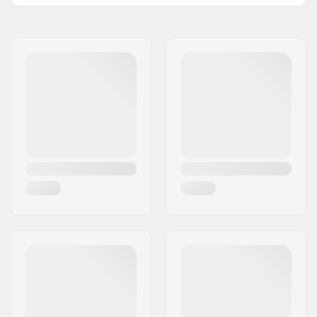
Namn:
Centrano ApS
Gatuadress:
Omega 6
Postnummer:
8382
Postort:
Hinnerup
Land:
Danmark