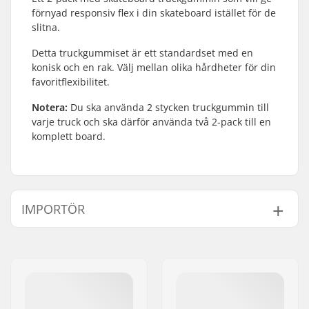
förnyad responsiv flex i din skateboard istället för de
slitna.
Detta truckgummiset är ett standardset med en
konisk och en rak. Välj mellan olika hårdheter för din
favoritflexibilitet.
Notera:
Du ska använda 2 stycken truckgummin till
varje truck och ska därför använda två 2-pack till en
komplett board.
IMPORTÖR
Namn:
Centrano ApS
Gatuadress:
Omega 6
Postnummer:
8382
Postort:
Hinnerup