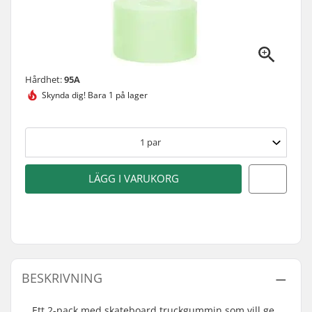
Hårdhet:
95A
Skynda dig!
Bara 1 på lager
1
par
LÄGG I VARUKORG
BESKRIVNING
Ett 2-pack med skateboard truckgummin som vill ge