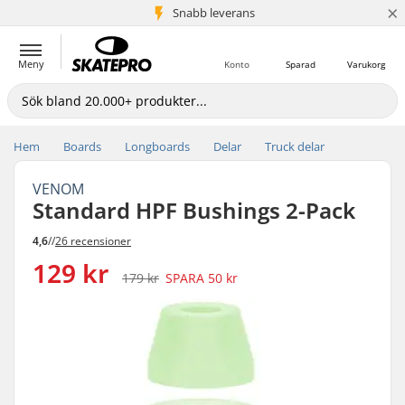
×
Snabb leverans
5+ milj. kunder
Meny
Konto
Sparad
Varukorg
Hem
Boards
Longboards
Delar
Truck delar
VENOM
Standard HPF Bushings 2-Pack
4,6
//
26 recensioner
129 kr
179 kr
SPARA
50 kr