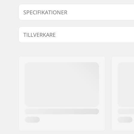
Finn produkter som är kompatibla med Longway 100
SPECIFIKATIONER
Kompatibla delar
Spets-Diameter:
8mm
TILLVERKARE
Namn:
Centrano ApS
Gatuadress:
Omega 6
Postnummer:
8382
Postort:
Hinnerup
Land:
Danmark