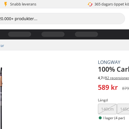
Snabb leverans
365 dagars öppet k
var
LONGWAY
100% Car
4,7
//
82 recensione
589 kr
879
Längd
140cm
145
I lager (4 par)