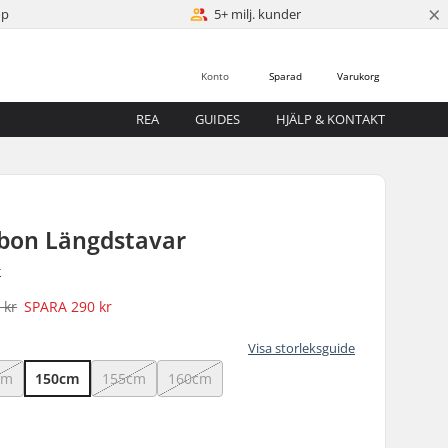
×
öp
5+ milj. kunder
Konto
Sparad
Varukorg
REA
GUIDES
HJÄLP & KONTAKT
bon Längdstavar
r
 kr
SPARA
290 kr
Visa storleksguide
cm
150cm
155cm
160cm