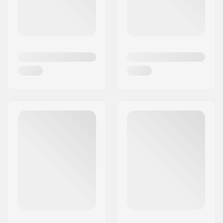
KiteFix mål är att erbjuda alla kiteälskare ett
effektivt, enkelt och funktionellt sätt att snabbt
och bekvämt laga sin kite.