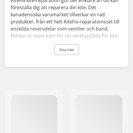
KiteFix kite-reparation gör det enklare än du kan
föreställa dig att reparera din kite. Det
kanadensiska varumärket tillverkar en rad
produkter, från ett helt KiteFix-reparationsset till
enskilda reservdelar som ventiler och band.
Märket är mest känt för sin verktygslåda för kite-
reparation som innehåller allt du behöver för att
laga din kite. Dessutom har KiteFix utvecklat ett
Visa mer
eget lim som är speciellt framtaget för
kitesurfutrustning.
KiteFix strävar efter att göra sina produkter
tillgängliga för alla kitesurfare, oavsett om du är
amatör eller proffs. Företaget grundades 2003, är
ägs och drivs av surfare och är dedikerat till att
främja kitesurfing på alla nivåer. Varumärket
brinner för kitesurfing och letar ständigt efter nya
koncept och idéer för att förbättra sina produkter
ytterligare.