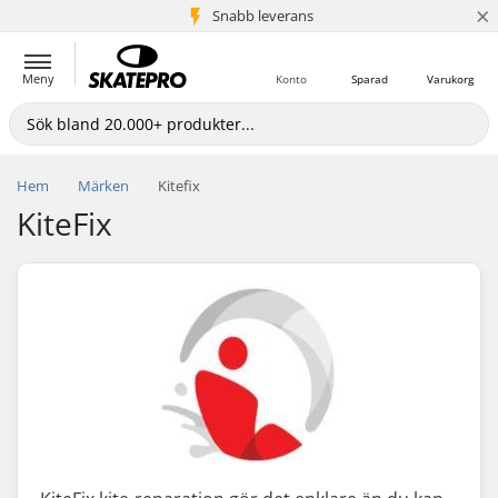
×
Snabb leverans
5+ milj. kunder
Meny
Konto
Sparad
Varukorg
Hem
Märken
Kitefix
KiteFix