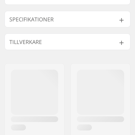
SPECIFIKATIONER
Passform:
Regular Fit
TILLVERKARE
Krage:
Polo Shirt
Ärmar:
Short Sleeve
Namn:
Centrano ApS
Design:
Breast Graphic
Gatuadress:
Omega 6
Material:
100% Cotton
Postnummer:
8382
Kön:
Men
Postort:
Hinnerup
Land:
Danmark