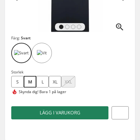
Färg:
Svart
Storlek
S
M
L
XL
XXL
Skynda dig!
Bara 1 på lager
LÄGG I VARUKORG