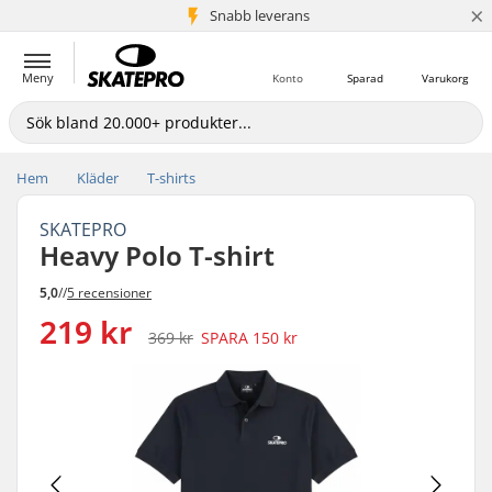
×
Snabb leverans
5+ milj. kunder
Meny
Konto
Sparad
Varukorg
Hem
Kläder
T-shirts
SKATEPRO
Heavy Polo T-shirt
5,0
//
5 recensioner
219 kr
369 kr
SPARA
150 kr