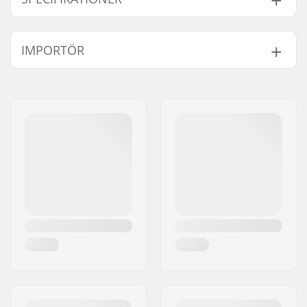
7.75"
7.75" (19.7cm)
13.875" (35.2cm)
8"
8" (20.3cm)
14" (35.6cm)
Deck längd:
31.5" (80cm)
IMPORTÖR
Deck material:
Hard Rock Lönnträ, 7-
lags
Namn:
Centrano ApS
Bräda specifikationer:
Dubbel kick-tail
Gatuadress:
Omega 6
Hjul diameter:
52mm
Postnummer:
8382
Hjulbredd:
32mm
Postort:
Hinnerup
Hjul hårdhet:
99A
Land:
Danmark
Hjulmaterial:
PU gjutet
Kullager precision:
ABEC-7
Deck Färger:
Bestämda Färger
Konkav:
Medium
Truck typ:
Standard kingpin,
Standard hanger
Truck gummi:
88A
Griptape:
Pre-gripped