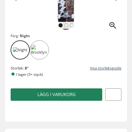
Färg:
Night
Storlek:
8"
Visa storleksguide
I lager (5+ styck)
LÄGG I VARUKORG