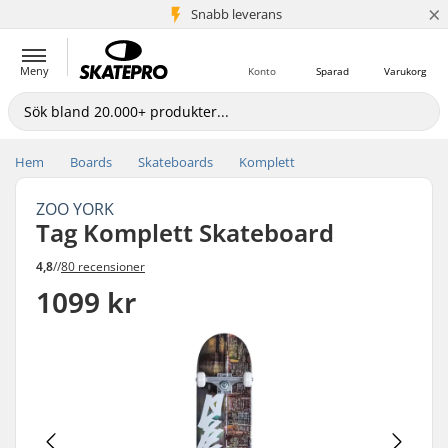
×
Snabb leverans
5+ milj. kunder
Meny
Konto
Sparad
Varukorg
Hem
Boards
Skateboards
Komplett
ZOO YORK
Tag Komplett Skateboard
4,8
//
80 recensioner
1099 kr