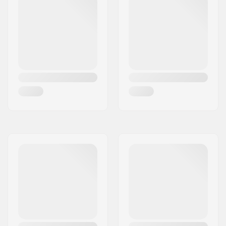
Max. vikt på förare:
90 kg