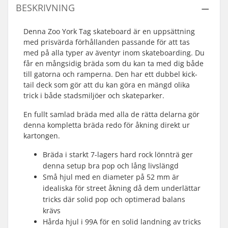
BESKRIVNING
Denna Zoo York Tag skateboard är en uppsättning
med prisvärda förhållanden passande för att tas
med på alla typer av äventyr inom skateboarding. Du
får en mångsidig bräda som du kan ta med dig både
till gatorna och ramperna. Den har ett dubbel kick-
tail deck som gör att du kan göra en mängd olika
trick i både stadsmiljöer och skateparker.
En fullt samlad bräda med alla de rätta delarna gör
denna kompletta bräda redo för åkning direkt ur
kartongen.
Bräda i starkt 7-lagers hard rock lönnträ ger
denna setup bra pop och lång livslängd
Små hjul med en diameter på 52 mm är
idealiska för street åkning då dem underlättar
tricks där solid pop och optimerad balans
krävs
Hårda hjul i 99A för en solid landning av tricks