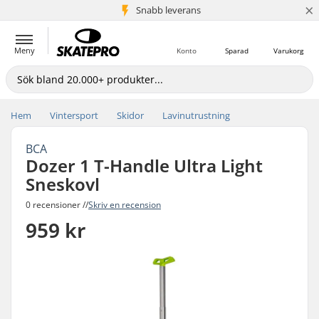
×
Snabb leverans
5+ milj. kunder
Meny
Konto
Sparad
Varukorg
Hem
Vintersport
Skidor
Lavinutrustning
BCA
Dozer 1 T-Handle Ultra Light
Sneskovl
0 recensioner //
Skriv en recension
959 kr