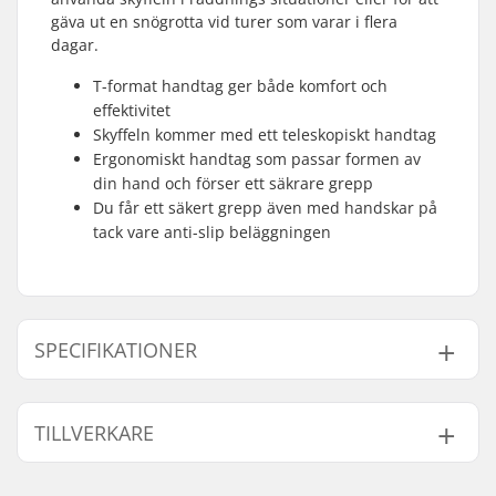
gäva ut en snögrotta vid turer som varar i flera
dagar.
T-format handtag ger både komfort och
effektivitet
Skyffeln kommer med ett teleskopiskt handtag
Ergonomiskt handtag som passar formen av
din hand och förser ett säkrare grepp
Du får ett säkert grepp även med handskar på
tack vare anti-slip beläggningen
SPECIFIKATIONER
Spadens Egenskaper:
“T” Handtag,
TILLVERKARE
Teleskopiskt handtag,
Anti Slip Beläggning,
Namn:
EOC Europe GmbH
Ergonomiskt grepp