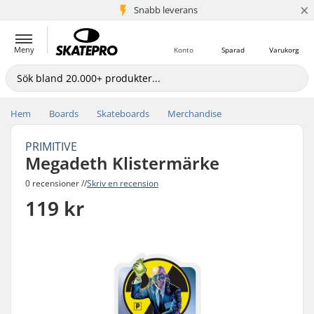
×
Snabb leverans
5+ milj. kunder
Meny
Konto
Sparad
Varukorg
Hem
Boards
Skateboards
Merchandise
PRIMITIVE
Megadeth Klistermärke
0 recensioner //
Skriv en recension
119 kr