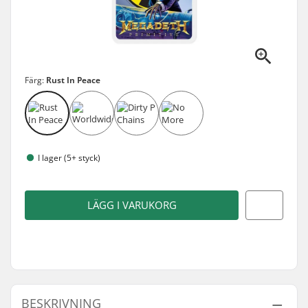
Färg:
Rust In Peace
I lager (5+ styck)
LÄGG I VARUKORG
BESKRIVNING