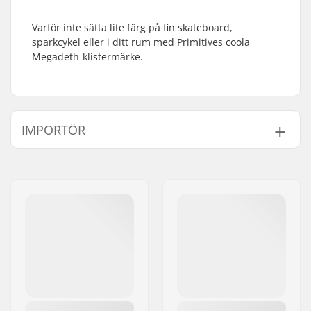
Varför inte sätta lite färg på fin skateboard,
sparkcykel eller i ditt rum med Primitives coola
Megadeth-klistermärke.
IMPORTÖR
Namn:
Centrano ApS
Gatuadress:
Omega 6
Postnummer:
8382
Postort:
Hinnerup
Land:
Danmark