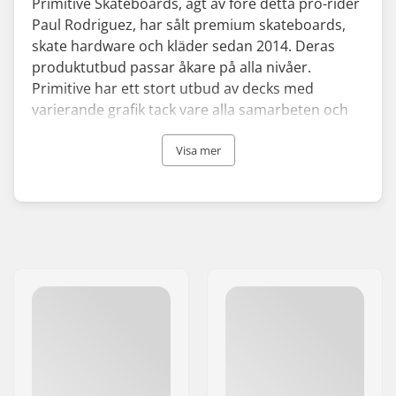
Primitive Skateboards, ägt av före detta pro-rider
Paul Rodriguez, har sålt premium skateboards,
skate hardware och kläder sedan 2014. Deras
produktutbud passar åkare på alla nivåer.
Primitive har ett stort utbud av decks med
varierande grafik tack vare alla samarbeten och
deras kreativa designavdelning som säkerställer
att det finns något för alla smaker och stilar.
Visa mer
Primitive Skate presenterade sig för världen med
en vågad kampanj - genom att printa och sälja
500 st Primitive deck täckta i guldfolie. De
besvarades med ett stort intresse som fick
företaget att maxa sin produktion.
Sedan dess har de kört sin egna bana men även
samman med många samarbeten som
exempelvis deras hyllade Dragon Ball Z och
Naruto skateboard decks. Primitives team med
pro riders är starkt som alltid och deras diversitet