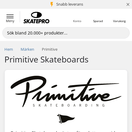
×
Snabb leverans
5+ milj. kunder
Meny
Konto
Sparad
Varukorg
Hem
Märken
Primitive
Primitive Skateboards