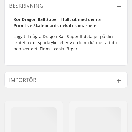
BESKRIVNING
Kör Dragon Ball Super II fullt ut med denna
Primitive Skateboards-dekal i samarbete
Lägg till några Dragon Ball Super II-detaljer på din
skateboard, sparkcykel eller var du nu känner att du
behöver det. Finns i coola färger.
IMPORTÖR
Namn:
Centrano ApS
Gatuadress:
Omega 6
Postnummer:
8382
Postort:
Hinnerup
Land:
Danmark