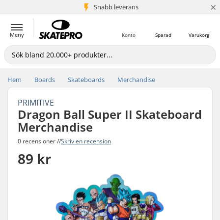
×
Snabb leverans
5+ milj. kunder
Meny
Konto
Sparad
Varukorg
Hem
Boards
Skateboards
Merchandise
PRIMITIVE
Dragon Ball Super II Skateboard
Merchandise
0 recensioner //
Skriv en recension
89 kr