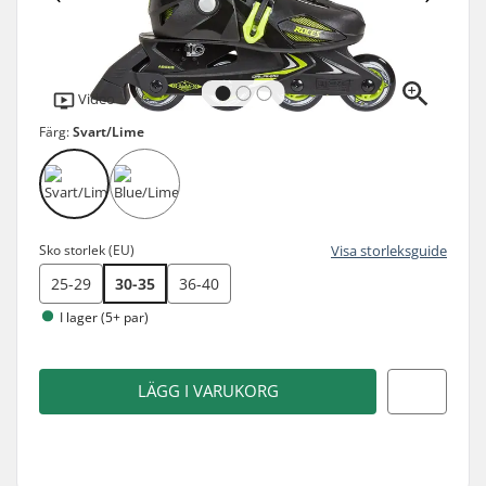
Video
Färg:
Svart/Lime
Sko storlek (EU)
Visa storleksguide
25-29
30-35
36-40
I lager (5+ par)
LÄGG I VARUKORG