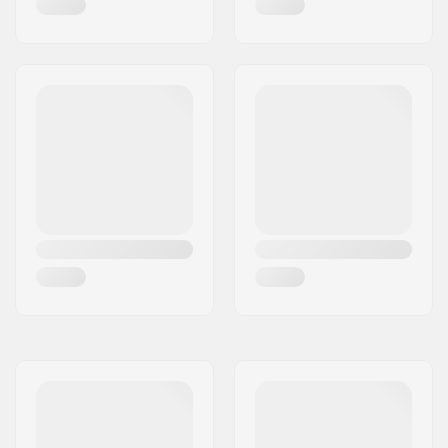
Max. vikt på förare:
60 kg
Broms:
Ja