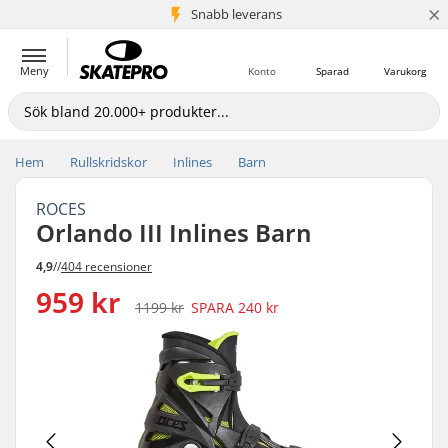
×
Snabb leverans
5+ milj. kunder
Meny
Konto
Sparad
Varukorg
Hem
Rullskridskor
Inlines
Barn
ROCES
Orlando III Inlines Barn
4,9
//
404 recensioner
959 kr
1199 kr
SPARA
240 kr