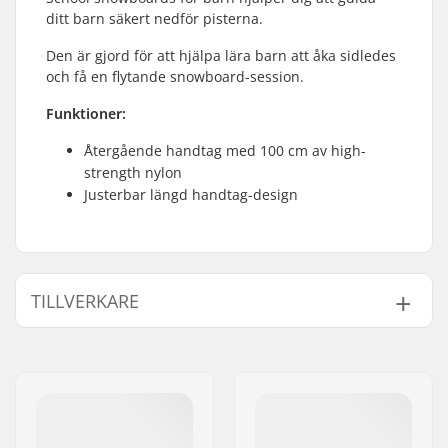
ditt barn säkert nedför pisterna.
Den är gjord för att hjälpa lära barn att åka sidledes
och få en flytande snowboard-session.
Funktioner:
Återgående handtag med 100 cm av high-
strength nylon
Justerbar längd handtag-design
TILLVERKARE
Namn:
Burton Sportartikel GmbH
Gatuadress:
Haller Strasse 111
Postnummer:
6020
Postort:
Innsbruck