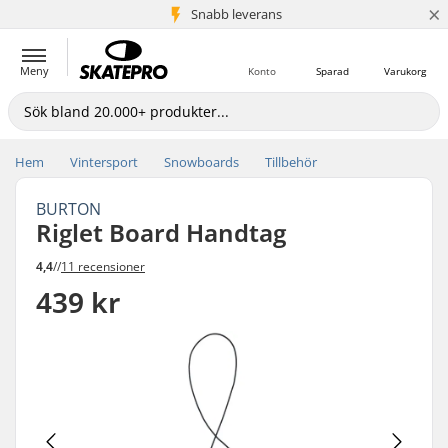
×
Snabb leverans
5+ milj. kunder
Meny
Konto
Sparad
Varukorg
Hem
Vintersport
Snowboards
Tillbehör
BURTON
Riglet Board Handtag
4,4
//
11 recensioner
439 kr