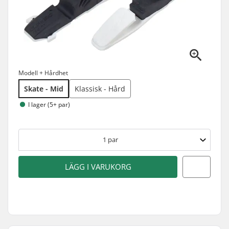
Modell + Hårdhet
Skate - Mid
Klassisk - Hård
I lager (5+ par)
1
par
LÄGG I VARUKORG