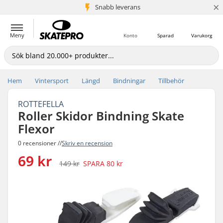
×
Snabb leverans
5+ milj. kunder
Meny
Konto
Sparad
Varukorg
Hem
Vintersport
Längd
Bindningar
Tillbehör
ROTTEFELLA
Roller Skidor Bindning Skate
Flexor
0 recensioner //
Skriv en recension
69 kr
149 kr
SPARA
80 kr