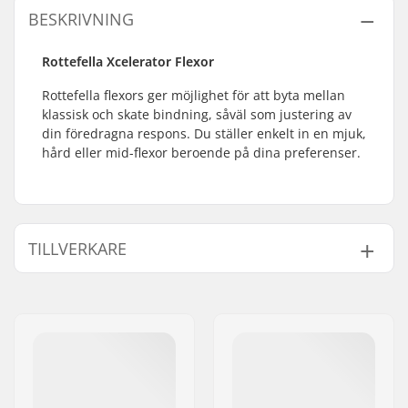
BESKRIVNING
Rottefella Xcelerator Flexor
Rottefella flexors ger möjlighet för att byta mellan
klassisk och skate bindning, såväl som justering av
din föredragna respons. Du ställer enkelt in en mjuk,
hård eller mid-flexor beroende på dina preferenser.
TILLVERKARE
Namn:
Rottefella AS
Gatuadress:
Ringeriksveien 70
Postnummer:
3414
Postort:
Lierstranda
Land:
Norge