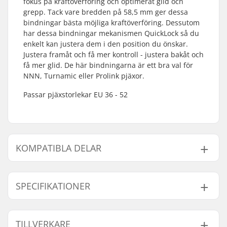
fokus på kraftöverföring och optimerat glid och
grepp. Tack vare bredden på 58,5 mm ger dessa
bindningar bästa möjliga kraftöverföring. Dessutom
har dessa bindningar mekanismen QuickLock så du
enkelt kan justera dem i den position du önskar.
Justera framåt och få mer kontroll - justera bakåt och
få mer glid. De här bindningarna är ett bra val för
NNN, Turnamic eller Prolink pjäxor.
Passar pjäxstorlekar EU 36 - 52
KOMPATIBLA DELAR
Finn produkter som är kompatibla med Rottefella
Xcelerator Pro Skate Bindningar:
SPECIFIKATIONER
Skid Typ:
Skate
TILLVERKARE
Kompatibla delar
Kompatibla pjäxor:
NNN, Prolink (NNN),