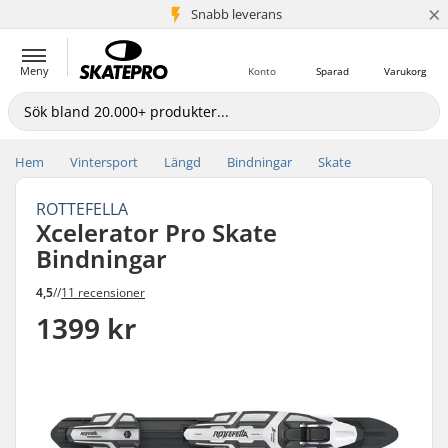
×
Snabb leverans
5+ milj. kunder
Meny
Konto
Sparad
Varukorg
Hem
Vintersport
Längd
Bindningar
Skate
ROTTEFELLA
Xcelerator Pro Skate
Bindningar
4,5
//
11 recensioner
1399 kr