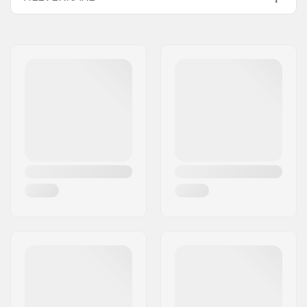
Turnamic (NNN)
Namn:
Rottefella AS
Bredd:
56mm
Gatuadress:
Ringeriksveien 70
Längd:
191mm
Postnummer:
3414
Postort:
Lierstranda
Land:
Norge