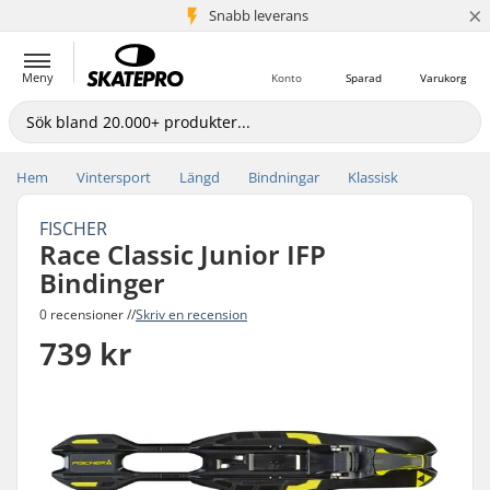
×
Snabb leverans
5+ milj. kunder
Meny
Konto
Sparad
Varukorg
Hem
Vintersport
Längd
Bindningar
Klassisk
FISCHER
Race Classic Junior IFP
Bindinger
0 recensioner //
Skriv en recension
739 kr