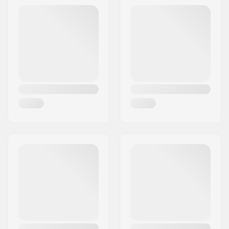
Postnummer:
4910
Dessa Bindningar:
Plate
Postort:
Ried im Innkreis
Land:
Österrike