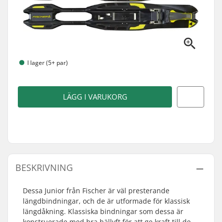
I lager (5+ par)
LÄGG I VARUKORG
BESKRIVNING
Dessa Junior från Fischer är väl presterande
längdbindningar, och de är utformade för klassisk
längdåkning. Klassiska bindningar som dessa är
konstruerade med bra hällyft för att ge kraft till de