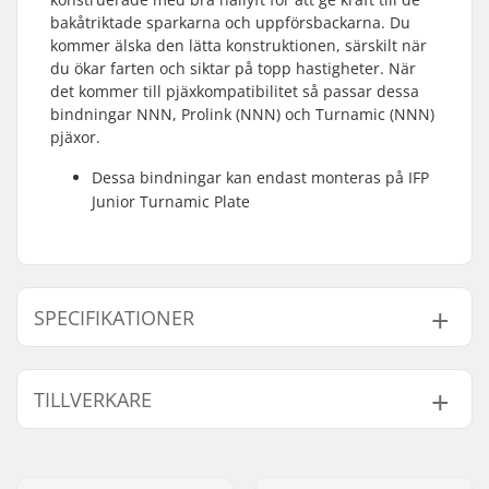
bakåtriktade sparkarna och uppförsbackarna. Du
kommer älska den lätta konstruktionen, särskilt när
du ökar farten och siktar på topp hastigheter. När
det kommer till pjäxkompatibilitet så passar dessa
bindningar NNN, Prolink (NNN) och Turnamic (NNN)
pjäxor.
Dessa bindningar kan endast monteras på IFP
Junior Turnamic Plate
SPECIFIKATIONER
Skid Typ:
Klassisk
TILLVERKARE
Kompatibla pjäxor:
NNN, Prolink (NNN),
Turnamic (NNN)
Namn:
Fischer Sports GmbH
Vikt - per par:
200g
Gatuadress:
Fischerstraße 8
Monterings Plates För
IFP Junior Turnamic