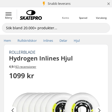
×
Snabb leverans
5+ milj. kunder
Meny
Konto
Sparad
Varukorg
Hem
Rullskridskor
Inlines
Delar
Hjul
ROLLERBLADE
Hydrogen Inlines Hjul
4,9
//
43 recensioner
1099 kr