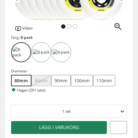
Video
Färg:
8-pack
Diameter
80mm
84mm
90mm
100mm
110mm
I lager (20+ sets)
1
set
LÄGG I VARUKORG