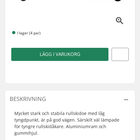
I lager (4 par)
LÄGG I VARUKORG
BESKRIVNING
Mycket stark och stabila rullskidoe med låg
tyngdpunkt, är på god vägen. Särskilt väl lämpade
för tyngre rullskidåkare. Aluminiumram och
gummihjul.