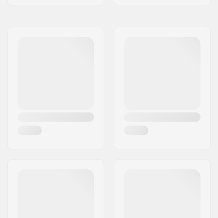
Kullager Funktion:
Riktningsbestämd
Samling:
Delvis samlad