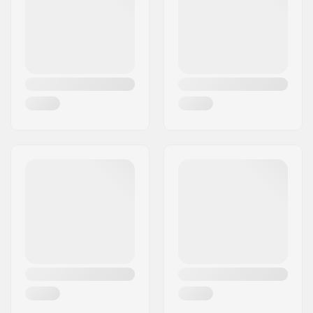
Land:
Norge
kompatibla kängor:
%s, Prolink (NNN)
Flex:
Styv
Ramhöjd:
20 mm
Rambredd:
40 mm
Material Ram:
Aluminium
Frihöjd:
30 mm
Hjulmaterial:
Gummin stöpt
Framgaffel typ:
Invändigt
fastmonterad
Framgaffel material:
Aluminium
Hjul diameter:
70mm
Skiva premonterad:
Ingen Plate
Förmonterad
Hjulbredd:
45mm
Hjul Hastighet:
Standard (2)