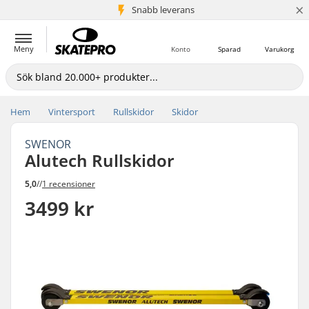
×
Snabb leverans
5+ milj. kunder
Meny
Konto
Sparad
Varukorg
Hem
Vintersport
Rullskidor
Skidor
SWENOR
Alutech Rullskidor
5,0
//
1 recensioner
3499 kr