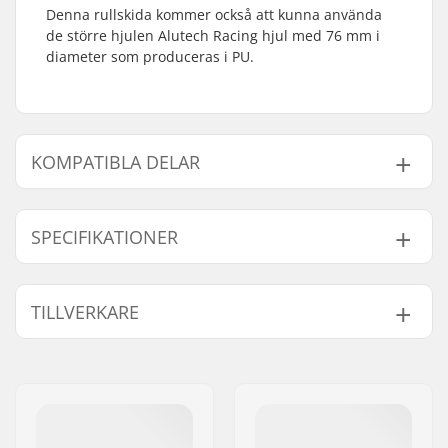
Denna rullskida kommer också att kunna använda
de större hjulen Alutech Racing hjul med 76 mm i
diameter som produceras i PU.
KOMPATIBLA DELAR
Finn produkter som är kompatibla med Swenor
Alutech Rullskidor:
SPECIFIKATIONER
Rullskidor Typ:
Klassisk
TILLVERKARE
Kompatibla
NNN/NIS
,
SNS
Kompatibla delar
Bindningar:
Klassisk
,
Prolink
Namn:
Sportimport AS
Axelavstånd:
720 mm
Gatuadress:
Trøskeholtet 3
Bindning:
Ingår inte
Postnummer:
1708
Vikt - per par:
2100g
Postort:
Sarpsborg
Kompatibla pjäxor:
NNN, SNS Klassisk