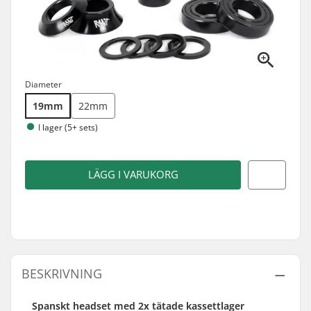
Diameter
19mm
22mm
I lager (5+ sets)
LÄGG I VARUKORG
BESKRIVNING
Spanskt headset med 2x tätade kassettlager