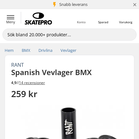
×
Snabb leverans
5+ milj. kunder
Meny
Konto
Sparad
Varukorg
Hem
BMX
Drivlina
Vevlager
RANT
Spanish Vevlager BMX
4,9
//
14 recensioner
259 kr