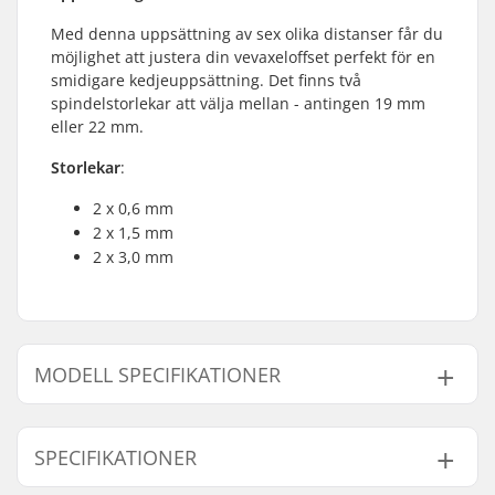
Med denna uppsättning av sex olika distanser får du
möjlighet att justera din vevaxeloffset perfekt för en
smidigare kedjeuppsättning. Det finns två
spindelstorlekar att välja mellan - antingen 19 mm
eller 22 mm.
Storlekar
:
2 x 0,6 mm
2 x 1,5 mm
2 x 3,0 mm
MODELL SPECIFIKATIONER
Modell
Krank Axel Diameter
SPECIFIKATIONER
19mm
19mm