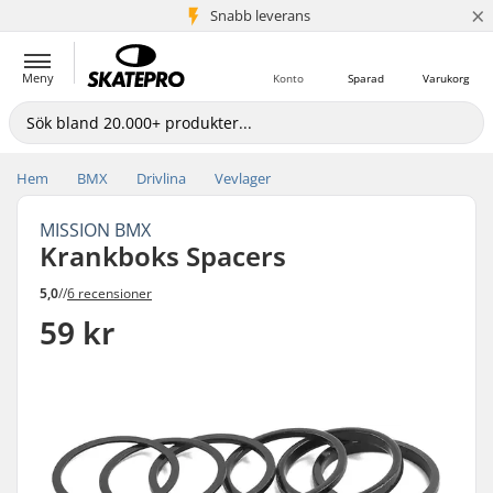
×
Snabb leverans
5+ milj. kunder
Meny
Konto
Sparad
Varukorg
Hem
BMX
Drivlina
Vevlager
MISSION BMX
Krankboks Spacers
5,0
//
6 recensioner
59 kr