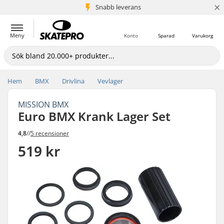
×
Snabb leverans
5+ milj. kunder
Meny
Konto
Sparad
Varukorg
Hem
BMX
Drivlina
Vevlager
MISSION BMX
Euro BMX Krank Lager Set
4,8
//
5 recensioner
519 kr