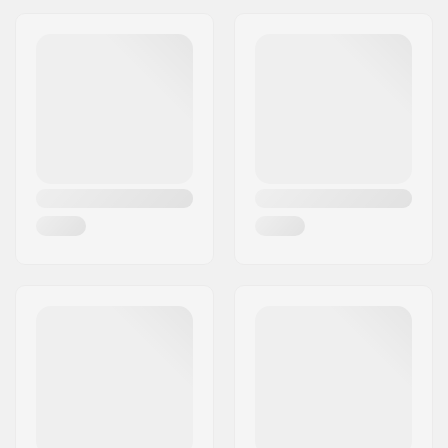
Gatuadress:
Omega 6
Postnummer:
8382
Postort:
Hinnerup
Land:
Danmark