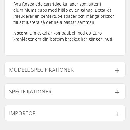
fyra förseglade cartridge kullager som sitter i
aluminiums cups med hjälp av en gänga. Detta kit
inkluderar en centertube spacer och många brickor
till att justera så det hela passar samman.
Notera:
Din cykel är kompatibel med ett Euro
kranklager om din bottom bracket har gängor inuti.
MODELL SPECIFIKATIONER
Modell
Krank Axel Diameter
SPECIFIKATIONER
19mm
19mm
22mm
22mm
Bottom Bracket:
European (EURO)
,
IMPORTÖR
Förseglad
Vikt:
112g
Namn:
Centrano ApS